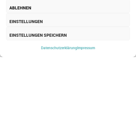
ABLEHNEN
EINSTELLUNGEN
EINSTELLUNGEN SPEICHERN
APPLI­CATION MANAGE­
MENT
Datenschutz­erklärung
Impressum