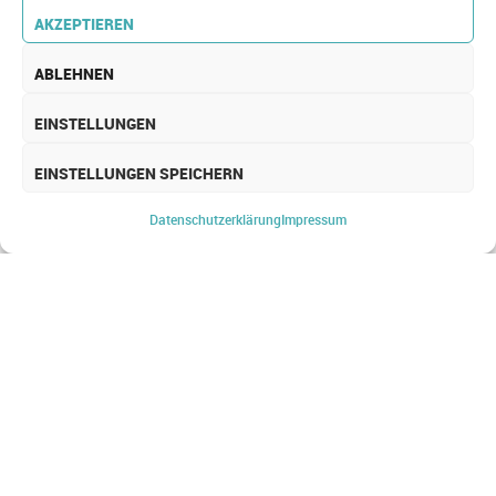
AKZEPTIEREN
ABLEHNEN
EINSTELLUNGEN
EINSTELLUNGEN SPEICHERN
IOT SECURITY
Datenschutz­erklärung
Impressum