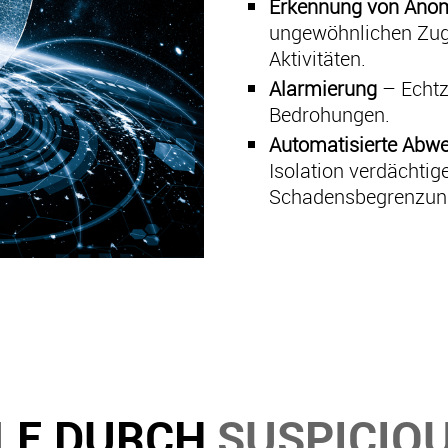
Erkennung von Ano
ungewöhnlichen Zug
Aktivitäten.
Alarmierung
– Echtz
Bedrohungen.
Automatisierte Ab
Isolation verdächtig
Schadensbegrenzun
ILE DURCH
SUSPICIOU