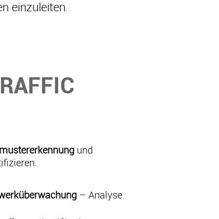
 einzuleiten.
RAFFIC
smustererkennung
und
fizieren.
tzwerküberwachung
– Analyse