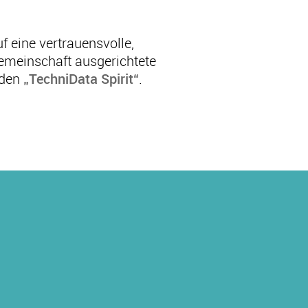
 eine vertrauensvolle,
emeinschaft ausgerichtete
 den
„TechniData Spirit“
.