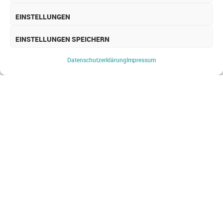
EINSTELLUNGEN
EINSTELLUNGEN SPEICHERN
PROJEKT­MANAGEMENT
Datenschutz­erklärung
Impressum