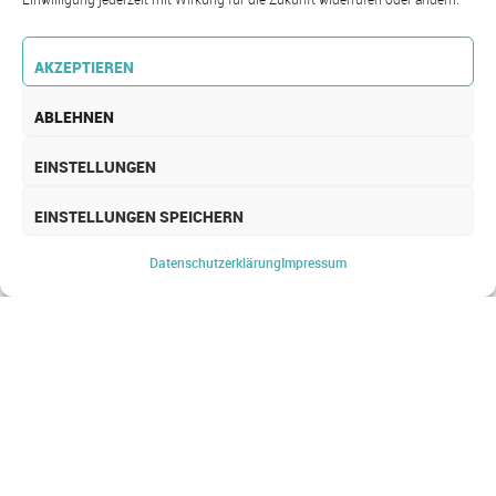
AKZEPTIEREN
ABLEHNEN
EINSTELLUNGEN
EINSTELLUNGEN SPEICHERN
MOBILES ARBEITEN FÜR
ARZTPRAXEN
Datenschutz­erklärung
Impressum