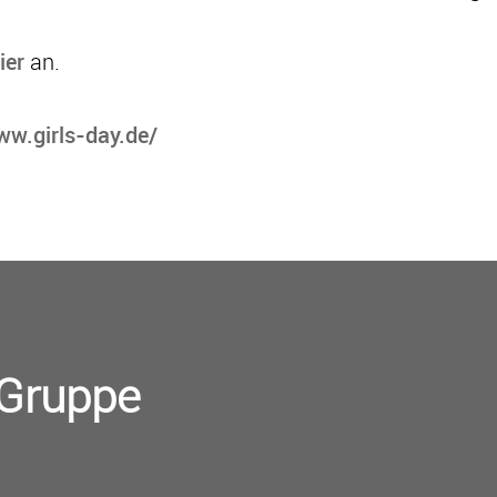
ier
an.
ww.girls-day.de/
-Gruppe