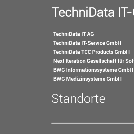
TechniData IT
TechniData IT AG
TechniData IT-Service GmbH
TechniData TCC Products GmbH
Next Iteration Gesellschaft für S
BWG Informations­systeme GmbH
BWG Medizin­systeme GmbH
Standorte