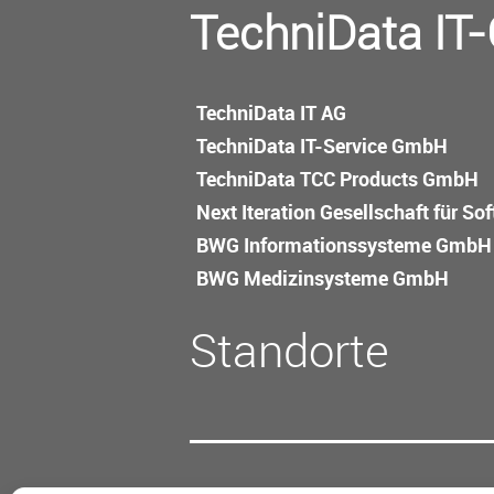
TechniData IT
TechniData IT AG
TechniData IT-Service GmbH
TechniData TCC Products GmbH
Next Iteration Gesellschaft für S
BWG Informations­systeme GmbH
BWG Medizin­systeme GmbH
Standorte