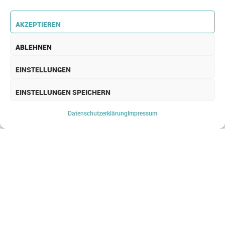
AKZEPTIEREN
ABLEHNEN
EINSTELLUNGEN
EINSTELLUNGEN SPEICHERN
SECURITY OPERATIONS
CENTER
Datenschutz­erklärung
Impressum