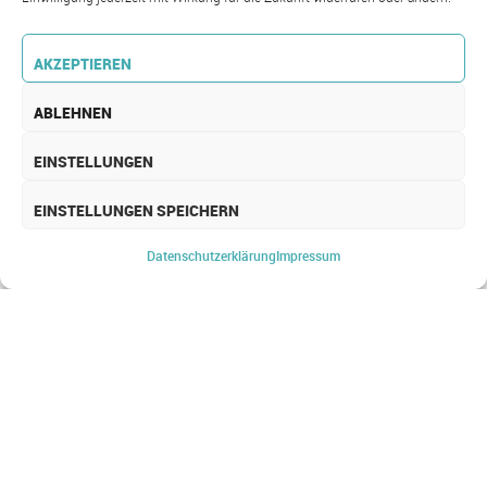
AKZEPTIEREN
ABLEHNEN
EINSTELLUNGEN
EINSTELLUNGEN SPEICHERN
MOBILE DATEN­
ERFASSUNG
Datenschutz­erklärung
Impressum